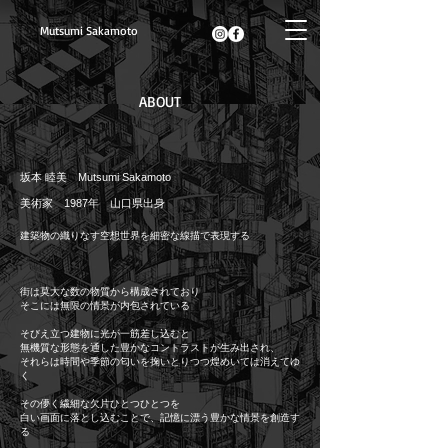
​Mutsumi Sakamoto
ABOUT
坂本 睦美
Mutsumi Sakamoto
美術家 1987年 山口県出身
建築物の織りなす空想世界を細密な線描で表現する
街は莫大な数の物質から構成されており
そこには無限の情景が内包されている
そびえ立つ建物に光が一筋差し込むと
無機質な形態を通した豊かなコントラストが生み出され、
それらは時間
や季節の匂いを掬いとりつつ煌めいては消えてゆ
く
その儚く繊細な欠片ひとつひとつを
白い画
面に落とし込むことで、記憶に漂う豊かな情景を創造す
る